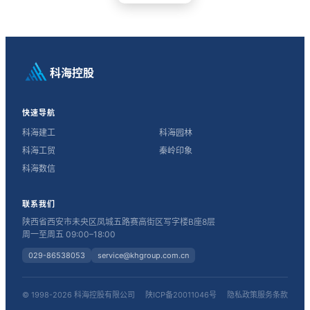
科海控股
快速导航
科海建工
科海园林
科海工贸
秦岭印象
科海数信
联系我们
陕西省西安市未央区凤城五路赛高街区写字楼B座8层
周一至周五 09:00–18:00
029-86538053
service@khgroup.com.cn
© 1998-2026 科海控股有限公司
陕ICP备20011046号
隐私政策
服务条款