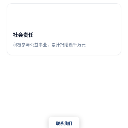
社会责任
积极参与公益事业，累计捐赠逾千万元
期待与您合作
无论是工程项目、物资采购还是数字化转型，科海集团都能
为您提供专业可靠的解决方案
联系我们